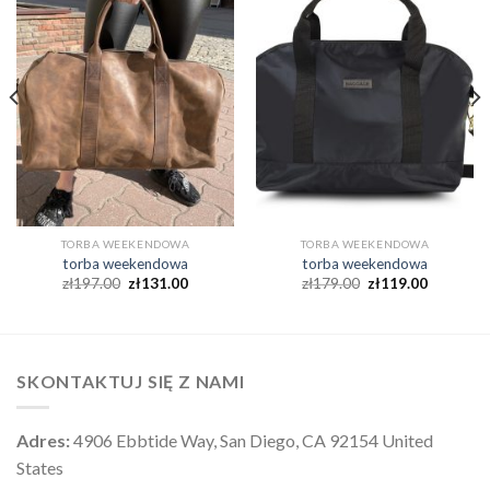
TORBA WEEKENDOWA
TORBA WEEKENDOWA
torba weekendowa
torba weekendowa
zł
197.00
zł
131.00
zł
179.00
zł
119.00
SKONTAKTUJ SIĘ Z NAMI
Adres:
4906 Ebbtide Way, San Diego, CA 92154 United
States