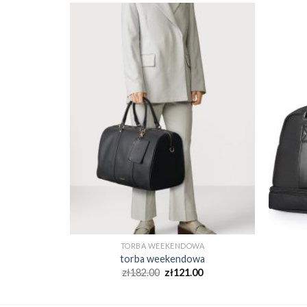
WA
TORBA WEEKENDOWA
wa
torba weekendowa
0
zł
182.00
zł
121.00