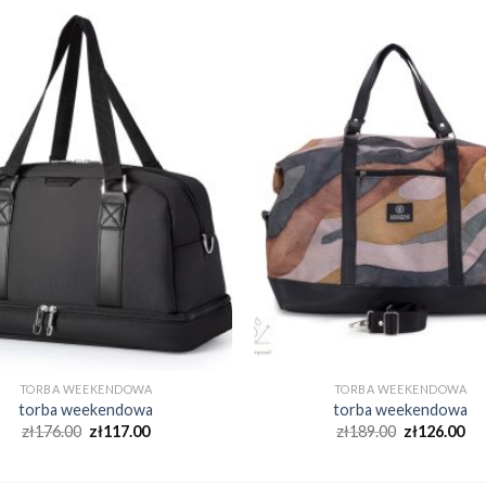
TORBA WEEKENDOWA
TORBA WEEKENDOWA
torba weekendowa
torba weekendowa
zł
176.00
zł
117.00
zł
189.00
zł
126.00