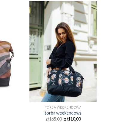
TORBA WEEKENDOWA
torba weekendowa
zł
165.00
zł
110.00