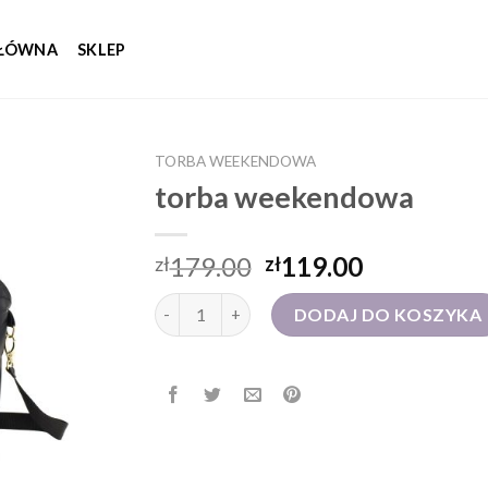
GŁÓWNA
SKLEP
TORBA WEEKENDOWA
torba weekendowa
179.00
119.00
zł
zł
ilość torba weekendowa
DODAJ DO KOSZYKA