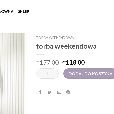
GŁÓWNA
SKLEP
TORBA WEEKENDOWA
torba weekendowa
177.00
118.00
zł
zł
ilość torba weekendowa
DODAJ DO KOSZYKA