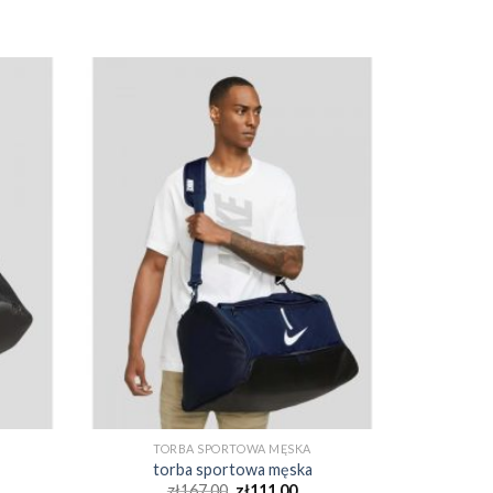
TORBA SPORTOWA MĘSKA
torba sportowa męska
zł
167.00
zł
111.00