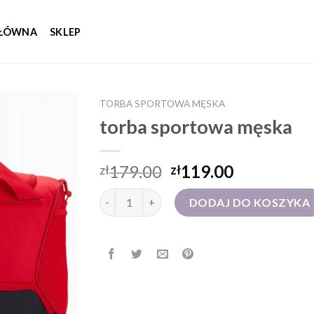
GŁÓWNA
SKLEP
TORBA SPORTOWA MĘSKA
torba sportowa męska
179.00
119.00
zł
zł
ilość torba sportowa męska
DODAJ DO KOSZYKA