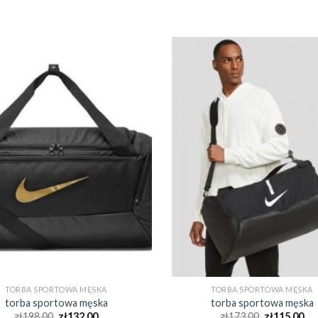
TORBA SPORTOWA MĘSKA
TORBA SPORTOWA MĘSKA
torba sportowa męska
torba sportowa męska
zł
198.00
zł
132.00
zł
173.00
zł
115.00