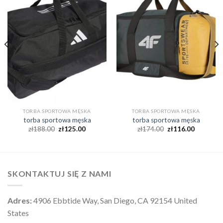
TORBA SPORTOWA MĘSKA
TORBA SPORTOWA MĘSKA
torba sportowa męska
torba sportowa męska
zł
188.00
zł
125.00
zł
174.00
zł
116.00
SKONTAKTUJ SIĘ Z NAMI
Adres:
4906 Ebbtide Way, San Diego, CA 92154 United
States