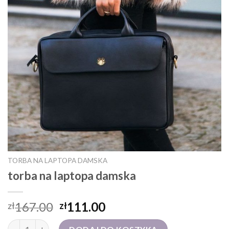
TORBA NA LAPTOPA DAMSKA
torba na laptopa damska
167.00
111.00
zł
zł
ilość torba na laptopa damska