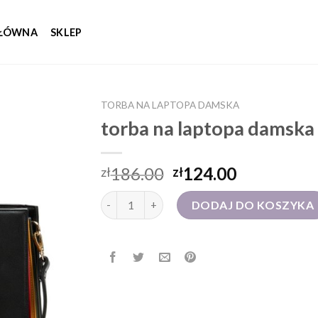
GŁÓWNA
SKLEP
TORBA NA LAPTOPA DAMSKA
torba na laptopa damska
186.00
124.00
zł
zł
ilość torba na laptopa damska
DODAJ DO KOSZYKA