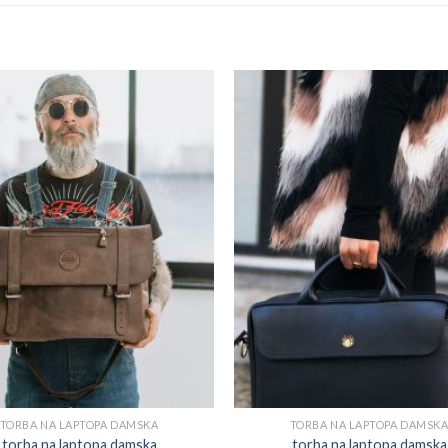
TORBA NA LAPTOPA DAMSKA
TORBA NA LAPTOPA DAMSK
torba na laptopa damska
torba na laptopa damska