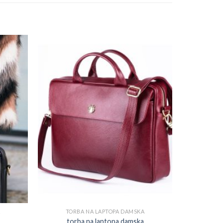
A
TORBA NA LAPTOPA DAMSKA
torba na laptopa damska