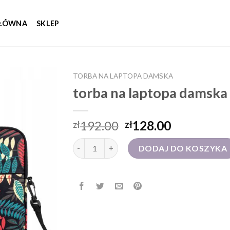
GŁÓWNA
SKLEP
TORBA NA LAPTOPA DAMSKA
torba na laptopa damska
192.00
128.00
zł
zł
ilość torba na laptopa damska
DODAJ DO KOSZYKA