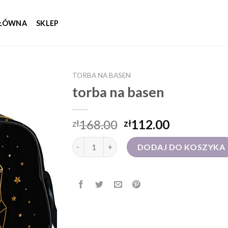
GŁÓWNA
SKLEP
TORBA NA BASEN
torba na basen
168.00
112.00
zł
zł
ilość torba na basen
DODAJ DO KOSZYKA