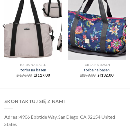
TORBA NA BASEN
TORBA NA BASEN
torba na basen
torba na basen
zł
176.00
zł
117.00
zł
198.00
zł
132.00
SKONTAKTUJ SIĘ Z NAMI
Adres:
4906 Ebbtide Way, San Diego, CA 92154 United
States