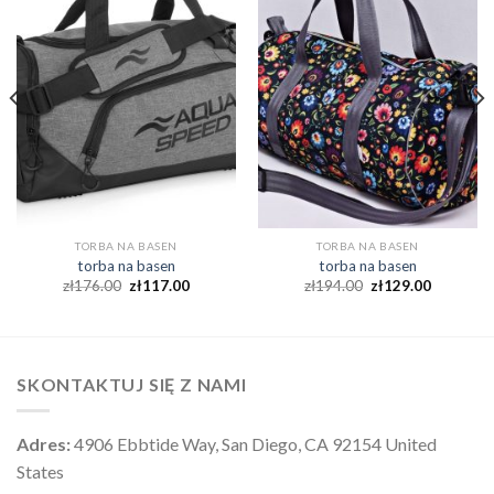
TORBA NA BASEN
TORBA NA BASEN
torba na basen
torba na basen
zł
176.00
zł
117.00
zł
194.00
zł
129.00
SKONTAKTUJ SIĘ Z NAMI
Adres:
4906 Ebbtide Way, San Diego, CA 92154 United
States