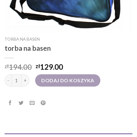
TORBA NA BASEN
torba na basen
194.00
129.00
zł
zł
ilość torba na basen
DODAJ DO KOSZYKA