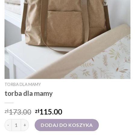
TORBA DLA MAMY
torba dla mamy
173.00
115.00
zł
zł
ilość torba dla mamy
DODAJ DO KOSZYKA