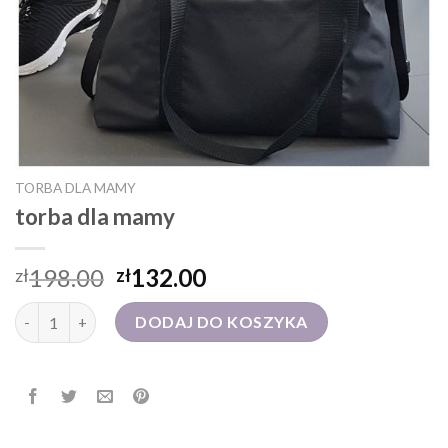
TORBA DLA MAMY
torba dla mamy
198.00
132.00
zł
zł
ilość torba dla mamy
DODAJ DO KOSZYKA