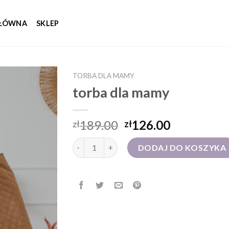
GŁÓWNA
SKLEP
TORBA DLA MAMY
torba dla mamy
189.00
126.00
zł
zł
ilość torba dla mamy
DODAJ DO KOSZYKA