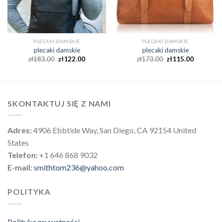
PLECAKI DAMSKIE
PLECAKI DAMSKIE
plecaki damskie
plecaki damskie
zł
183.00
zł
122.00
zł
173.00
zł
115.00
SKONTAKTUJ SIĘ Z NAMI
Adres:
4906 Ebbtide Way, San Diego, CA 92154 United
States
Telefon:
+1 646 868 9032
E-mail:
smithtom236@yahoo.com
POLITYKA
Polityka prywatności