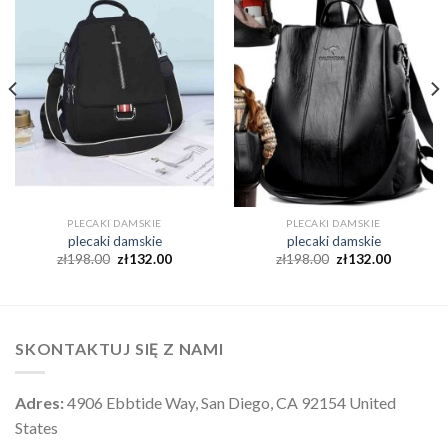
PLECAKI DAMSKIE
PLECAKI DAMSKIE
plecaki damskie
plecaki damskie
zł
198.00
zł
132.00
zł
198.00
zł
132.00
SKONTAKTUJ SIĘ Z NAMI
Adres:
4906 Ebbtide Way, San Diego, CA 92154 United
States