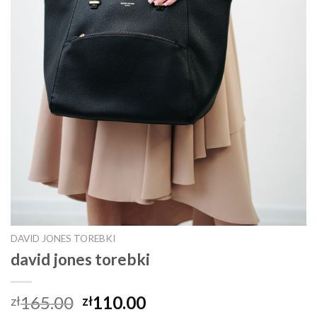
DAVID JONES TOREBKI
david jones torebki
165.00
110.00
zł
zł