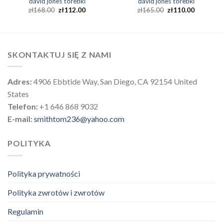
david jones torebki
david jones torebki
zł
168.00
zł
112.00
zł
165.00
zł
110.00
SKONTAKTUJ SIĘ Z NAMI
Adres:
4906 Ebbtide Way, San Diego, CA 92154 United
States
Telefon:
+1 646 868 9032
E-mail:
smithtom236@yahoo.com
POLITYKA
Polityka prywatności
Polityka zwrotów i zwrotów
Regulamin