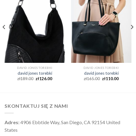
DAVID JONES TOREBKI
DAVID JONES TOREBKI
david jones torebki
david jones torebki
zł
189.00
zł
126.00
zł
165.00
zł
110.00
SKONTAKTUJ SIĘ Z NAMI
Adres:
4906 Ebbtide Way, San Diego, CA 92154 United
States