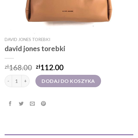
DAVID JONES TOREBKI
david jones torebki
168.00
112.00
zł
zł
ilość david jones torebki
DODAJ DO KOSZYKA