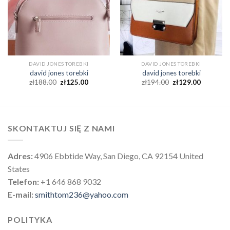
DAVID JONES TOREBKI
DAVID JONES TOREBKI
david jones torebki
david jones torebki
zł
188.00
zł
125.00
zł
194.00
zł
129.00
SKONTAKTUJ SIĘ Z NAMI
Adres:
4906 Ebbtide Way, San Diego, CA 92154 United
States
Telefon:
+1 646 868 9032
E-mail:
smithtom236@yahoo.com
POLITYKA