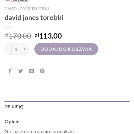
DAVID JONES TOREBKI
david jones torebki
170.00
113.00
zł
zł
ilość david jones torebki
DODAJ DO KOSZYKA
OPINIE (0)
Opinie
Na razie nie ma opinii o produkcie.