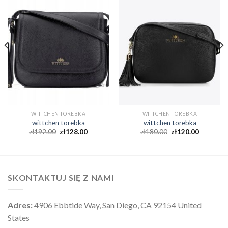
WITTCHEN TOREBKA
WITTCHEN TOREBKA
wittchen torebka
wittchen torebka
zł
192.00
zł
128.00
zł
180.00
zł
120.00
SKONTAKTUJ SIĘ Z NAMI
Adres:
4906 Ebbtide Way, San Diego, CA 92154 United
States