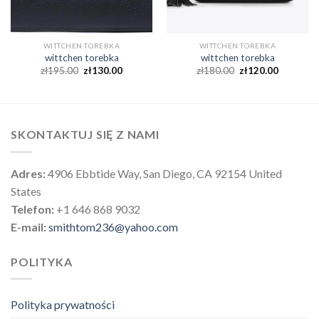
WITTCHEN TOREBKA
WITTCHEN TOREBKA
wittchen torebka
wittchen torebka
zł
195.00
zł
130.00
zł
180.00
zł
120.00
SKONTAKTUJ SIĘ Z NAMI
Adres:
4906 Ebbtide Way, San Diego, CA 92154 United
States
Telefon:
+1 646 868 9032
E-mail:
smithtom236@yahoo.com
POLITYKA
Polityka prywatności