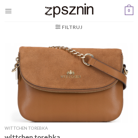
Skip
0
to
content
FILTRUJ
WITTCHEN TOREBKA
wittchen torebka