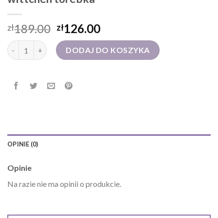
189.00
126.00
zł
zł
ilość wittchen torebka
DODAJ DO KOSZYKA
OPINIE (0)
Opinie
Na razie nie ma opinii o produkcie.