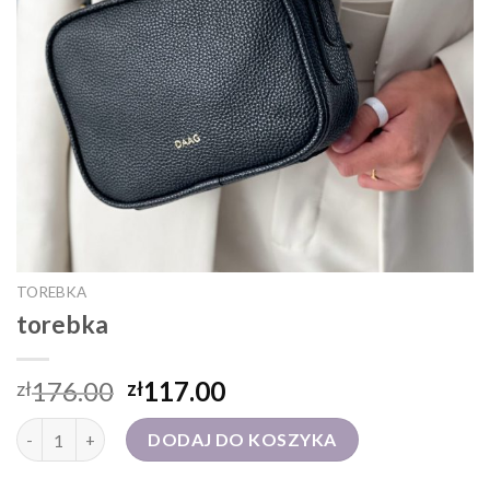
TOREBKA
torebka
176.00
117.00
zł
zł
ilość torebka
DODAJ DO KOSZYKA