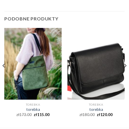
PODOBNE PRODUKTY
TOREBKA
TOREBKA
torebka
torebka
zł
173.00
zł
115.00
zł
180.00
zł
120.00