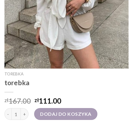
TOREBKA
torebka
167.00
111.00
zł
zł
ilość torebka
DODAJ DO KOSZYKA