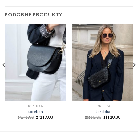
PODOBNE PRODUKTY
TOREBKA
TOREBKA
torebka
torebka
zł
176.00
zł
117.00
zł
165.00
zł
110.00