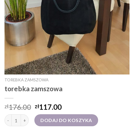
TOREBKA ZAMSZOWA
torebka zamszowa
176.00
117.00
zł
zł
ilość torebka zamszowa
DODAJ DO KOSZYKA