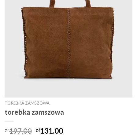
TOREBKA ZAMSZOWA
torebka zamszowa
197.00
131.00
zł
zł