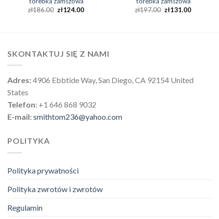
torebka zamszowa
torebka zamszowa
zł
186.00
zł
124.00
zł
197.00
zł
131.00
SKONTAKTUJ SIĘ Z NAMI
Adres:
4906 Ebbtide Way, San Diego, CA 92154 United
States
Telefon:
+1 646 868 9032
E-mail:
smithtom236@yahoo.com
POLITYKA
Polityka prywatności
Polityka zwrotów i zwrotów
Regulamin