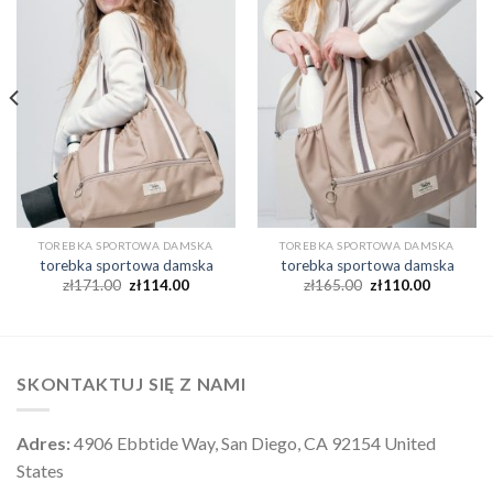
TOREBKA SPORTOWA DAMSKA
TOREBKA SPORTOWA DAMSKA
torebka sportowa damska
torebka sportowa damska
zł
171.00
zł
114.00
zł
165.00
zł
110.00
SKONTAKTUJ SIĘ Z NAMI
Adres:
4906 Ebbtide Way, San Diego, CA 92154 United
States