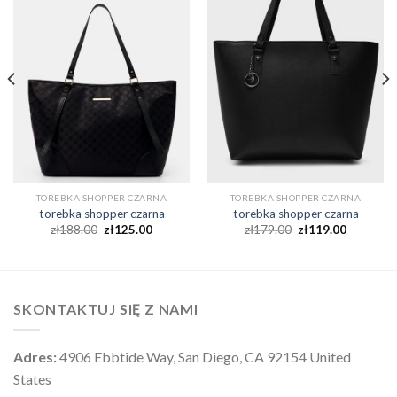
TOREBKA SHOPPER CZARNA
TOREBKA SHOPPER CZARNA
torebka shopper czarna
torebka shopper czarna
zł
188.00
zł
125.00
zł
179.00
zł
119.00
SKONTAKTUJ SIĘ Z NAMI
Adres:
4906 Ebbtide Way, San Diego, CA 92154 United
States