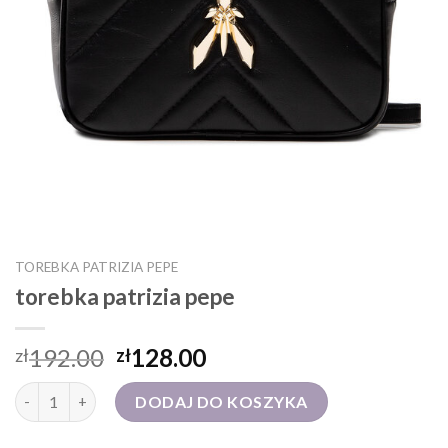
TOREBKA PATRIZIA PEPE
torebka patrizia pepe
192.00
128.00
zł
zł
ilość torebka patrizia pepe
DODAJ DO KOSZYKA