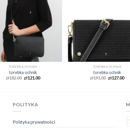
TOREBKA OCHNIK
TOREBKA OCHNIK
torebka ochnik
torebka ochnik
zł
182.00
zł
121.00
zł
191.00
zł
127.00
POLITYKA
M
Polityka prywatności