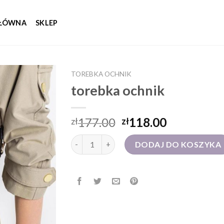
GŁÓWNA
SKLEP
TOREBKA OCHNIK
torebka ochnik
177.00
118.00
zł
zł
ilość torebka ochnik
DODAJ DO KOSZYKA