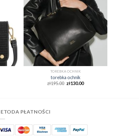
TOREBKA OCHNIK
torebka ochnik
zł
195.00
zł
130.00
ETODA PŁATNOŚCI