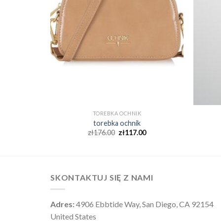
TOREBKA OCHNIK
torebka ochnik
0
zł
176.00
zł
117.00
SKONTAKTUJ SIĘ Z NAMI
Adres:
4906 Ebbtide Way, San Diego, CA 92154
United States