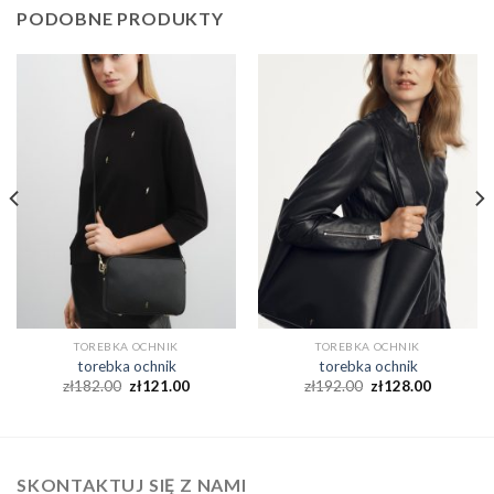
PODOBNE PRODUKTY
TOREBKA OCHNIK
TOREBKA OCHNIK
torebka ochnik
torebka ochnik
zł
182.00
zł
121.00
zł
192.00
zł
128.00
SKONTAKTUJ SIĘ Z NAMI