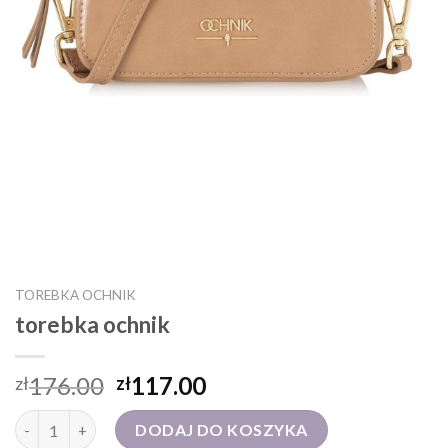
TOREBKA OCHNIK
torebka ochnik
176.00
117.00
zł
zł
ilość torebka ochnik
DODAJ DO KOSZYKA