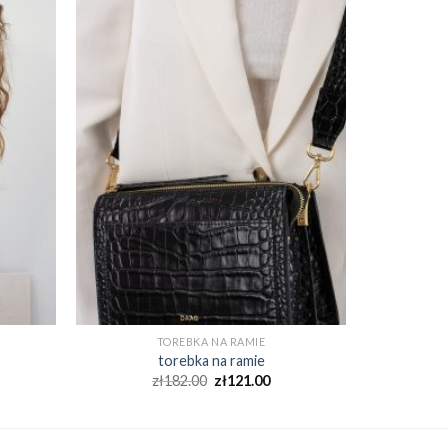
TOREBKA NA RAMIE
torebka na ramie
zł
182.00
zł
121.00