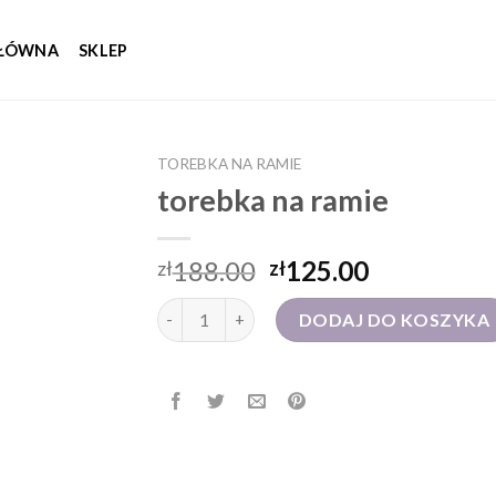
GŁÓWNA
SKLEP
TOREBKA NA RAMIE
torebka na ramie
188.00
125.00
zł
zł
ilość torebka na ramie
DODAJ DO KOSZYKA