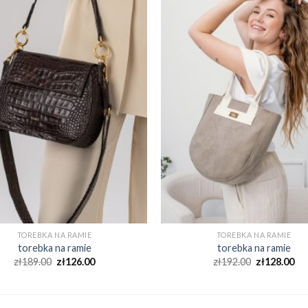
TOREBKA NA RAMIE
TOREBKA NA RAMIE
torebka na ramie
torebka na ramie
zł
189.00
zł
126.00
zł
192.00
zł
128.00