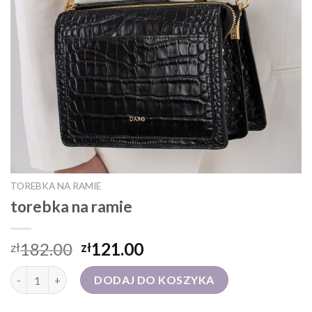
TOREBKA NA RAMIE
torebka na ramie
182.00
121.00
zł
zł
ilość torebka na ramie
DODAJ DO KOSZYKA