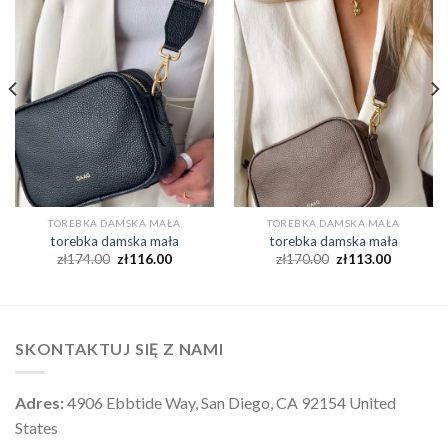
TOREBKA DAMSKA MAŁA
TOREBKA DAMSKA MAŁA
torebka damska mała
torebka damska mała
zł
174.00
zł
116.00
zł
170.00
zł
113.00
SKONTAKTUJ SIĘ Z NAMI
Adres:
4906 Ebbtide Way, San Diego, CA 92154 United
States