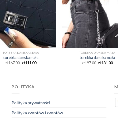
TOREBKA DAMSKA MAŁA
TOREBKA DAMSKA MAŁA
torebka damska mała
torebka damska mała
zł
167.00
zł
111.00
zł
197.00
zł
131.00
POLITYKA
M
Polityka prywatności
Polityka zwrotów i zwrotów