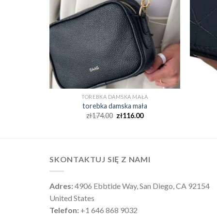
AŁA
TOREBKA DAMSKA MAŁA
ła
torebka damska mała
0
zł
174.00
zł
116.00
SKONTAKTUJ SIĘ Z NAMI
Adres:
4906 Ebbtide Way, San Diego, CA 92154
United States
Telefon:
+1 646 868 9032