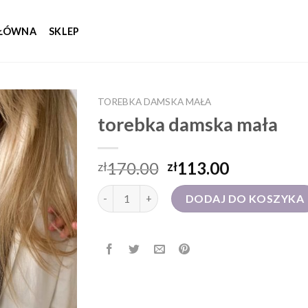
GŁÓWNA
SKLEP
TOREBKA DAMSKA MAŁA
torebka damska mała
170.00
113.00
zł
zł
ilość torebka damska mała
DODAJ DO KOSZYKA