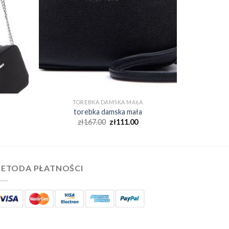
TOREBKA DAMSKA MAŁA
torebka damska mała
zł
167.00
zł
111.00
ETODA PŁATNOŚCI