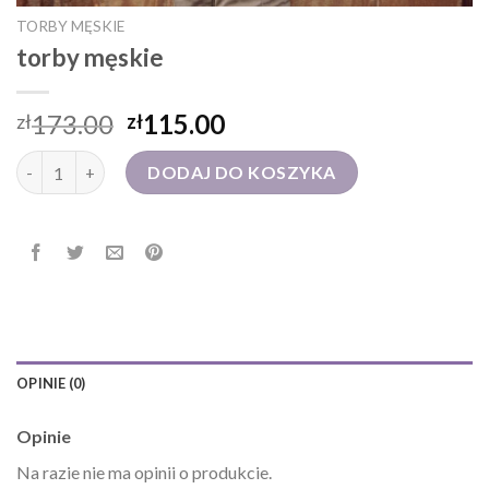
TORBY MĘSKIE
torby męskie
173.00
115.00
zł
zł
ilość torby męskie
DODAJ DO KOSZYKA
OPINIE (0)
Opinie
Na razie nie ma opinii o produkcie.