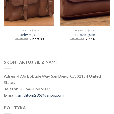
TORBY MĘSKIE
TORBY MĘSKIE
torby męskie
torby męskie
zł
179.00
zł
119.00
zł
171.00
zł
114.00
SKONTAKTUJ SIĘ Z NAMI
Adres:
4906 Ebbtide Way, San Diego, CA 92154 United
States
Telefon:
+1 646 868 9032
E-mail:
smithtom236@yahoo.com
POLITYKA