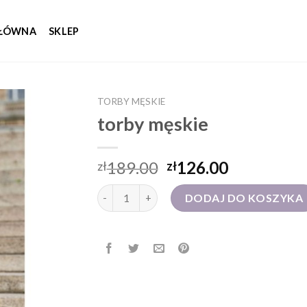
GŁÓWNA
SKLEP
TORBY MĘSKIE
torby męskie
189.00
126.00
zł
zł
ilość torby męskie
DODAJ DO KOSZYKA