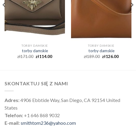
TORBY DAMSKIE
TORBY DAMSKIE
torby damskie
torby damskie
zł
171.00
zł
114.00
zł
189.00
zł
126.00
SKONTAKTUJ SIĘ Z NAMI
Adres:
4906 Ebbtide Way, San Diego, CA 92154 United
States
Telefon:
+1 646 868 9032
E-mail:
smithtom236@yahoo.com