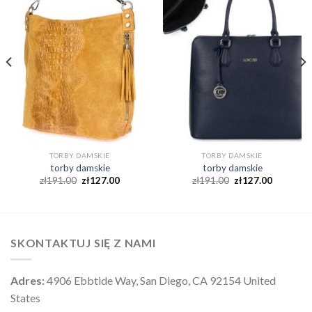
TORBY DAMSKIE
TORBY DAMSKIE
torby damskie
torby damskie
zł
191.00
zł
127.00
zł
191.00
zł
127.00
SKONTAKTUJ SIĘ Z NAMI
Adres:
4906 Ebbtide Way, San Diego, CA 92154 United
States