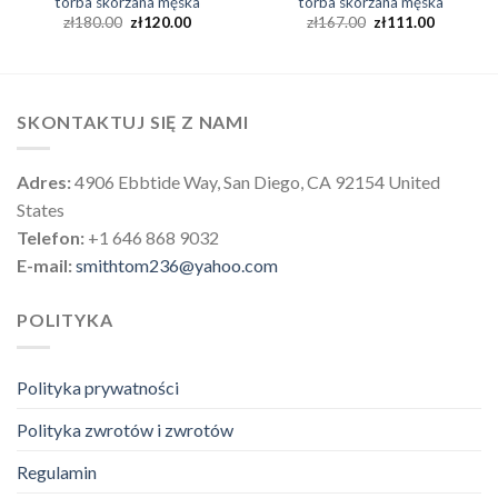
torba skórzana męska
torba skórzana męska
zł
180.00
zł
120.00
zł
167.00
zł
111.00
SKONTAKTUJ SIĘ Z NAMI
Adres:
4906 Ebbtide Way, San Diego, CA 92154 United
States
Telefon:
+1 646 868 9032
E-mail:
smithtom236@yahoo.com
POLITYKA
Polityka prywatności
Polityka zwrotów i zwrotów
Regulamin