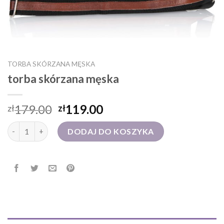
TORBA SKÓRZANA MĘSKA
torba skórzana męska
179.00
119.00
zł
zł
ilość torba skórzana męska
DODAJ DO KOSZYKA