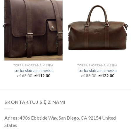
TORBA SKÓRZANA MĘSKA
TORBA SKÓRZANA MĘSKA
torba skórzana męska
torba skórzana męska
zł
168.00
zł
112.00
zł
183.00
zł
122.00
SKONTAKTUJ SIĘ Z NAMI
Adres:
4906 Ebbtide Way, San Diego, CA 92154 United
States