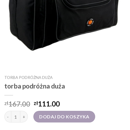
TORBA PODRÓŻNA DUŻA
torba podróżna duża
167.00
111.00
zł
zł
ilość torba podróżna duża
DODAJ DO KOSZYKA