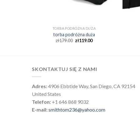
UŻA
TORBA PODRÓŻNA DUŻA
ża
torba podróżna duża
0
zł
179.00
zł
119.00
SKONTAKTUJ SIĘ Z NAMI
Adres:
4906 Ebbtide Way, San Diego, CA 92154
United States
Telefon:
+1 646 868 9032
E-mail:
smithtom236@yahoo.com