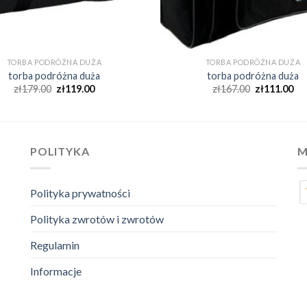
TORBA PODRÓŻNA DUŻA
TORBA PODRÓŻNA DUŻA
torba podróżna duża
torba podróżna duża
zł
179.00
zł
119.00
zł
167.00
zł
111.00
POLITYKA
M
Polityka prywatności
Polityka zwrotów i zwrotów
Regulamin
Informacje