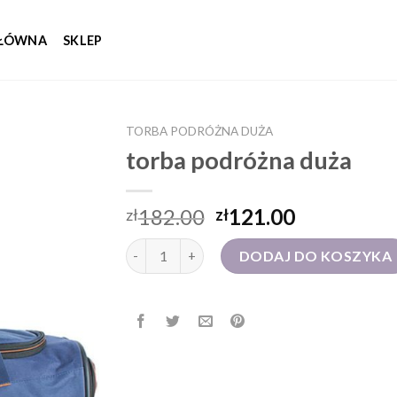
GŁÓWNA
SKLEP
TORBA PODRÓŻNA DUŻA
torba podróżna duża
182.00
121.00
zł
zł
ilość torba podróżna duża
DODAJ DO KOSZYKA