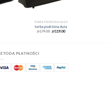
TORBA PODRÓŻNA DUŻA
torba podróżna duża
zł
179.00
zł
119.00
ETODA PŁATNOŚCI