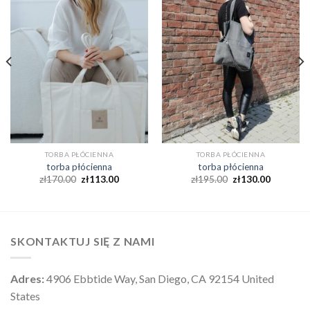
TORBA PŁÓCIENNA
TORBA PŁÓCIENNA
torba płócienna
torba płócienna
zł
170.00
zł
113.00
zł
195.00
zł
130.00
SKONTAKTUJ SIĘ Z NAMI
Adres:
4906 Ebbtide Way, San Diego, CA 92154 United
States