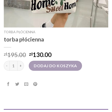
TORBA PŁÓCIENNA
torba płócienna
195.00
130.00
zł
zł
ilość torba płócienna
DODAJ DO KOSZYKA