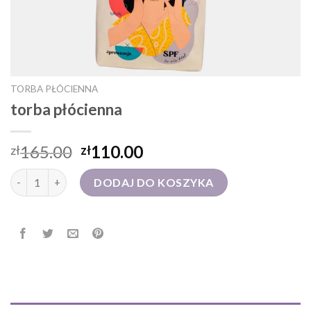
TORBA PŁÓCIENNA
torba płócienna
165.00
110.00
zł
zł
ilość torba płócienna
DODAJ DO KOSZYKA