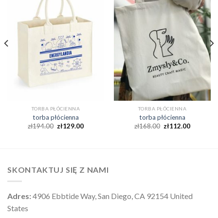
TORBA PŁÓCIENNA
TORBA PŁÓCIENNA
torba płócienna
torba płócienna
zł
194.00
zł
129.00
zł
168.00
zł
112.00
SKONTAKTUJ SIĘ Z NAMI
Adres:
4906 Ebbtide Way, San Diego, CA 92154 United
States