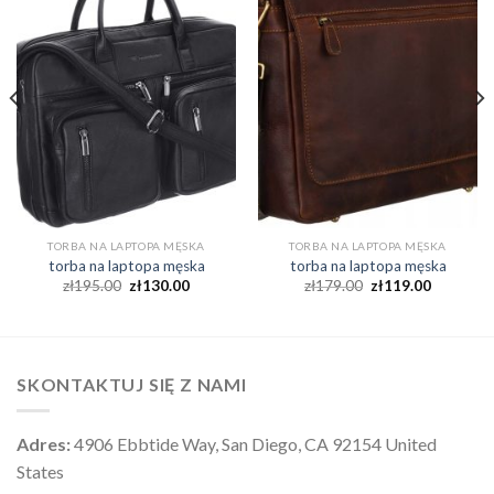
TORBA NA LAPTOPA MĘSKA
TORBA NA LAPTOPA MĘSKA
torba na laptopa męska
torba na laptopa męska
zł
195.00
zł
130.00
zł
179.00
zł
119.00
SKONTAKTUJ SIĘ Z NAMI
Adres:
4906 Ebbtide Way, San Diego, CA 92154 United
States