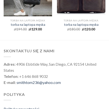
TORBA NA LAPTOPA MĘSKA
TORBA NA LAPTOPA MĘSKA
torba na laptopa męska
torba na laptopa męska
zł
194.00
zł
129.00
zł
180.00
zł
120.00
SKONTAKTUJ SIĘ Z NAMI
Adres:
4906 Ebbtide Way, San Diego, CA 92154 United
States
Telefon:
+1 646 868 9032
E-mail:
smithtom236@yahoo.com
POLITYKA
Polityka prywatności