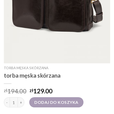
TORBA MĘSKA SKÓRZANA
torba męska skórzana
194.00
129.00
zł
zł
ilość torba męska skórzana
DODAJ DO KOSZYKA