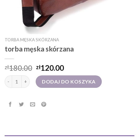
TORBA MĘSKA SKÓRZANA
torba męska skórzana
180.00
120.00
zł
zł
ilość torba męska skórzana
DODAJ DO KOSZYKA