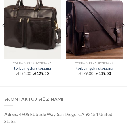
TORBA MĘSKA SKÓRZANA
TORBA MĘSKA SKÓRZANA
torba męska skórzana
torba męska skórzana
zł
194.00
zł
129.00
zł
179.00
zł
119.00
SKONTAKTUJ SIĘ Z NAMI
Adres:
4906 Ebbtide Way, San Diego, CA 92154 United
States