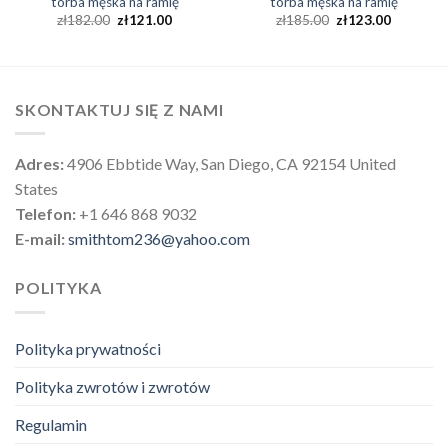
torba męska na ramię
torba męska na ramię
zł
182.00
zł
121.00
zł
185.00
zł
123.00
SKONTAKTUJ SIĘ Z NAMI
Adres:
4906 Ebbtide Way, San Diego, CA 92154 United
States
Telefon:
+1 646 868 9032
E-mail:
smithtom236@yahoo.com
POLITYKA
Polityka prywatności
Polityka zwrotów i zwrotów
Regulamin