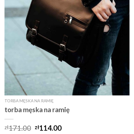
TORBA MĘSKA NA RAMIĘ
torba męska na ramię
171.00
114.00
zł
zł